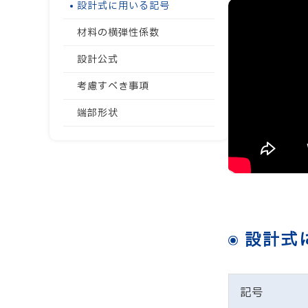
設計式に用いる記号
材料の横弾性係数
設計公式
考慮すべき事項
端部形状
設計式
記号