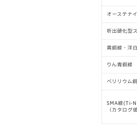
オーステナ
析出硬化型
黄銅線・洋
りん青銅線
ベリリウム
SMA線(Ti-N
（カタログ