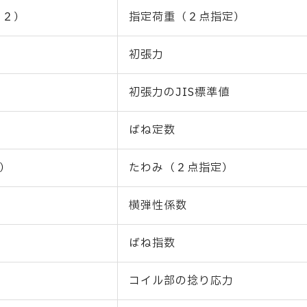
Ｐ２）
指定荷重（２点指定）
初張力
初張力のJIS標準値
ばね定数
２）
たわみ（２点指定）
横弾性係数
ばね指数
コイル部の捻り応力