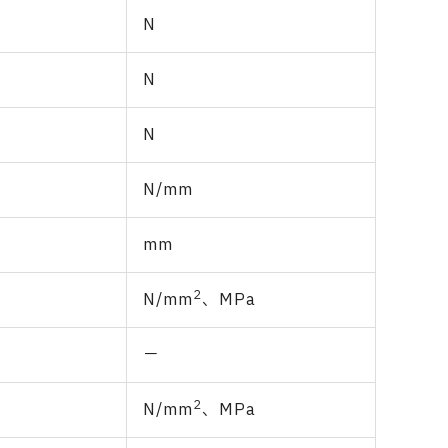
N
N
N
N/mm
mm
2
N/mm
、MPa
－
2
N/mm
、MPa