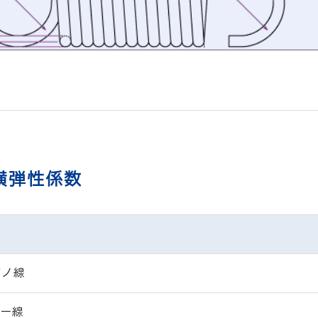
横弾性係数
アノ線
パー線