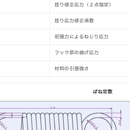
）
捻り修正応力（２点指定）
捻り応力修正係数
初張力によるねじり応力
フック部の曲げ応力
材料の引張強さ
ばね定数