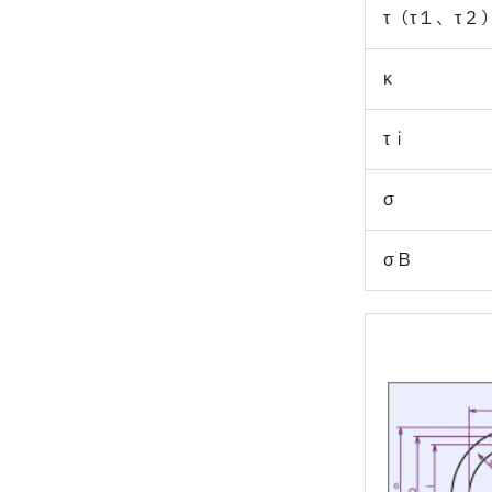
τ（τ１、τ２
κ
τｉ
σ
σＢ