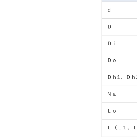
ｄ
Ｄ
Ｄｉ
Ｄｏ
Ｄｈ1、Ｄｈ
Ｎａ
Ｌｏ
Ｌ（Ｌ１、