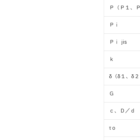
Ｐ（Ｐ１、
Ｐｉ
Ｐｉ jis
ｋ
δ（δ１、δ
Ｇ
ｃ、Ｄ／ｄ
τｏ