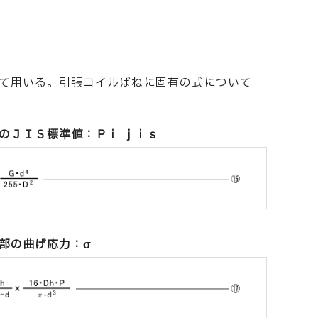
通して用いる。引張コイルばねに固有の式について
のＪＩＳ標準値：Ｐｉ ｊｉｓ
部の曲げ応力：σ