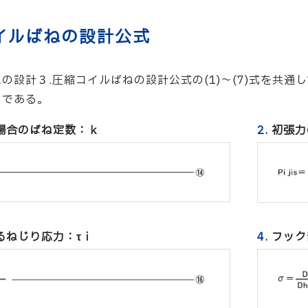
イルばねの設計公式
の設計３.圧縮コイルばねの設計公式の(1)～(7)式を共
りである。
場合のばね定数：ｋ
2.
初張力
るねじり応力：τｉ
4.
フック