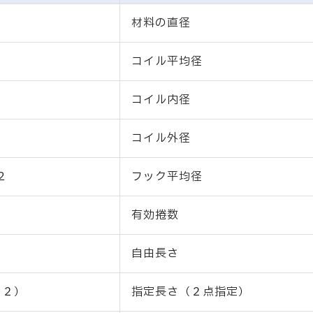
材料の直径
コイル平均径
コイル内径
コイル外径
2
フック平均径
有効捲数
自由長さ
Ｌ２）
指定長さ（２点指定）