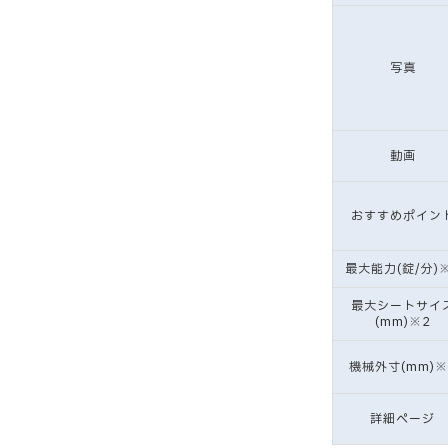
写真
動画
おすすめポイン
最大能力(錠/分)
最大シートサイ
(mm)※2
機械外寸(mm)※
詳細ページ