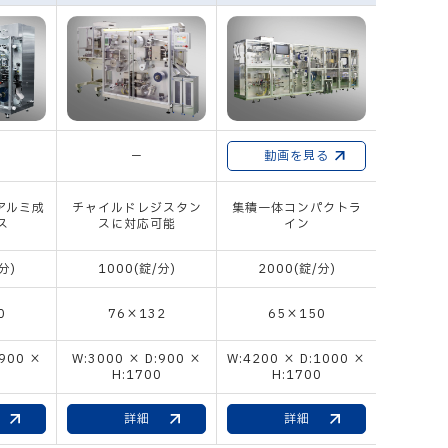
－
動画を見る
動
にアルミ成
チャイルドレジスタン
集積一体コンパクトラ
多品種生
ス
スに対応可能
イン
分)
1000(錠/分)
2000(錠/分)
3000/4
0
76×132
65×150
60
:900 ×
W:3000 × D:900 ×
W:4200 × D:1000 ×
W:5000 
0
H:1700
H:1700
H
詳細
詳細