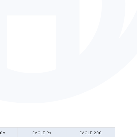
00A
EAGLE Rx
EAGLE 200
PF-H3