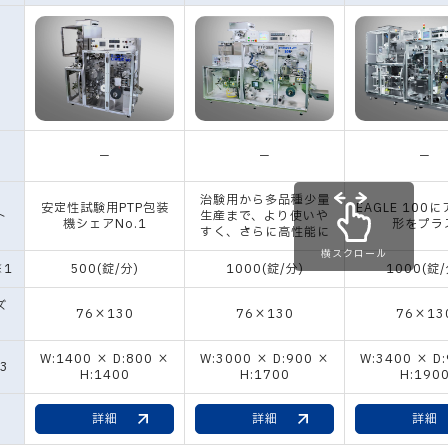
－
－
－
治験用から多品種少量
安定性試験用PTP包装
EAGLE 100
ト
生産まで、より使いや
機シェアNo.1
形をプラ
すく、さらに高性能に
横スクロール
※1
500(錠/分)
1000(錠/分)
1000(錠/
ズ
76×130
76×130
76×13
W:1400 × D:800 ×
W:3000 × D:900 ×
W:3400 × D
3
H:1400
H:1700
H:190
詳細
詳細
詳細