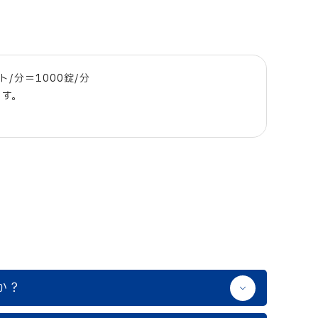
ト/分＝1000錠/分
ます。
。
か？